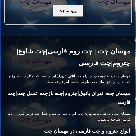
مهسان چت | چت روم فارسی|چت شلوغ|
چتروم|چت فارسی
مهسان چت یک چتروم فارسی برای چت آنلاین کاربران ایرانی است که امکان چت شلوغ و
چت خلوت را بدون نیاز به ثبت نام در محیطی امن فراهم می‌کند.
مهسان چت |تهران پاتوق|چتروم|چت|نازچت|عسل چت|چت
فارسی
مهسان چت با نام‌هایی مانند تهران چت، ایران چت، نازچت و عسل چت در بین کاربران چت
فارسی شناخته می‌شود.
انواع چتروم و چت فارسی در مهسان چت