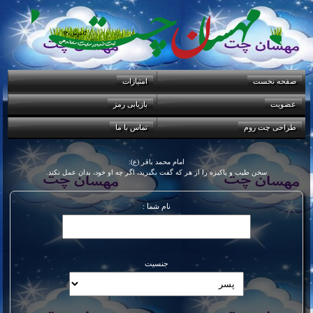
صفحه نخست
امتيازات
عضویت
بازیابی رمز
طراحی چت روم
تماس با ما
امام محمد باقر (ع):
سخن طيب و پاکيزه را از هر که گفت بگيريد،‌ اگر چه او خود،‌ بدان عمل نکند.
نام شما :
جنسيت